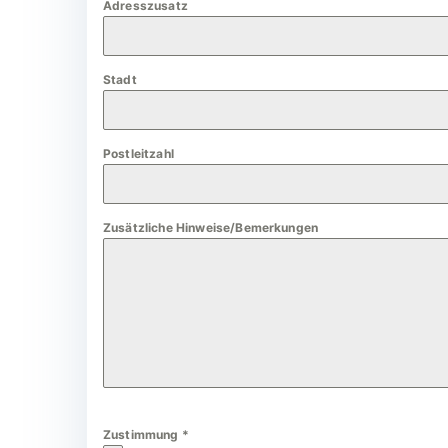
Adresszusatz
a
n
y
Stadt
+
4
9
Postleitzahl
Zusätzliche Hinweise/Bemerkungen
Zustimmung
*