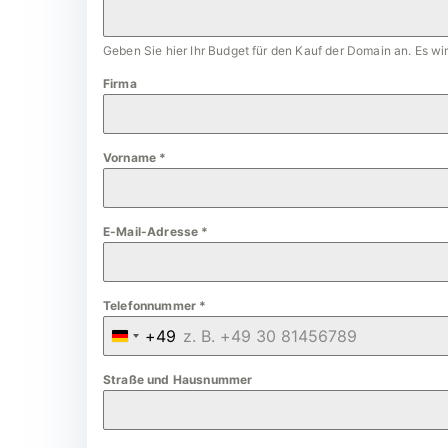
Geben Sie hier Ihr Budget für den Kauf der Domain an. Es w
Firma
Vorname
*
E-Mail-Adresse
*
Telefonnummer
*
+49
G
e
Straße und Hausnummer
r
m