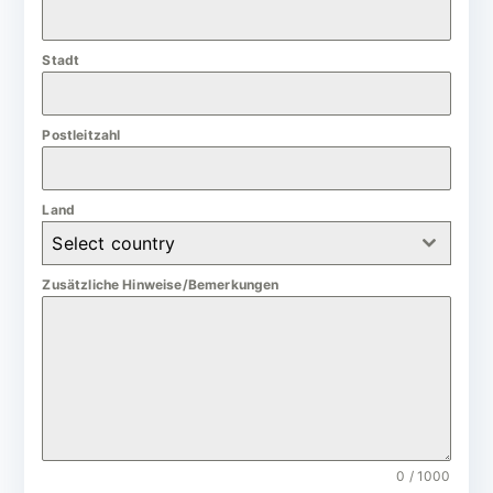
a
n
Stadt
y
+
4
Postleitzahl
9
Land
Select country
Zusätzliche Hinweise/Bemerkungen
0 / 1000