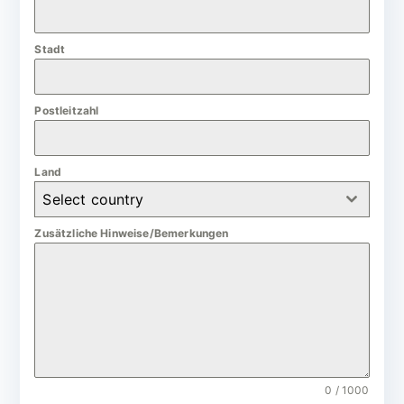
a
n
Stadt
y
+
4
Postleitzahl
9
Land
Select country
Zusätzliche Hinweise/Bemerkungen
0 / 1000