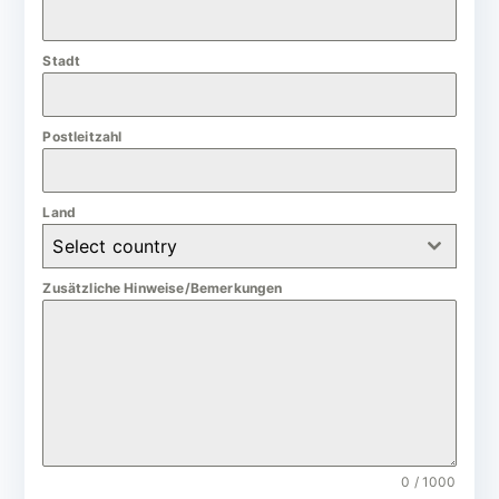
a
n
Stadt
y
+
4
Postleitzahl
9
Land
Select country
Zusätzliche Hinweise/Bemerkungen
0 / 1000