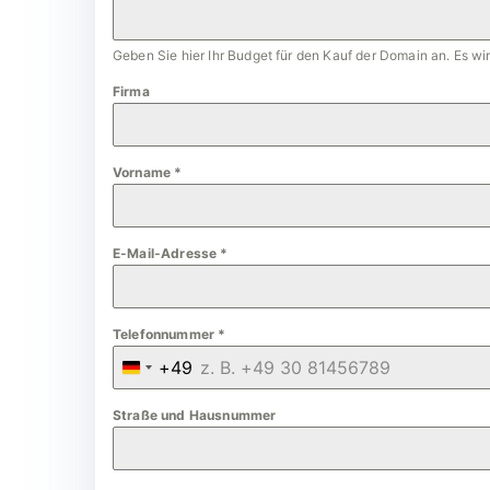
Geben Sie hier Ihr Budget für den Kauf der Domain an. Es w
Firma
Vorname
*
E-Mail-Adresse
*
Telefonnummer
*
+49
G
e
Straße und Hausnummer
r
m