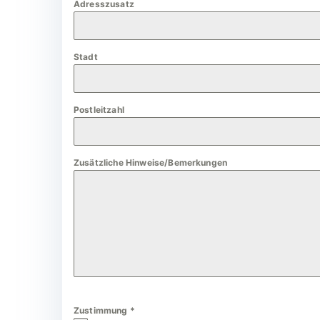
Adresszusatz
a
n
y
Stadt
+
4
9
Postleitzahl
Zusätzliche Hinweise/Bemerkungen
Zustimmung
*