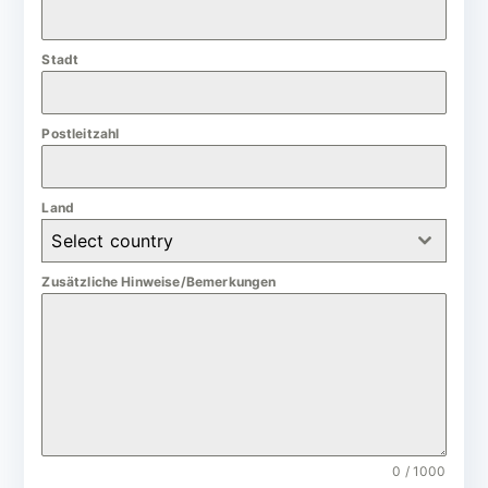
a
n
Stadt
y
+
4
Postleitzahl
9
Land
Select country
Zusätzliche Hinweise/Bemerkungen
0 / 1000