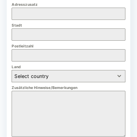
m
Adresszusatz
a
n
Stadt
y
+
4
Postleitzahl
9
Land
Select country
Zusätzliche Hinweise/Bemerkungen