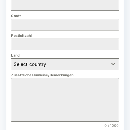
a
n
Stadt
y
+
4
Postleitzahl
9
Land
Select country
Zusätzliche Hinweise/Bemerkungen
0 / 1000