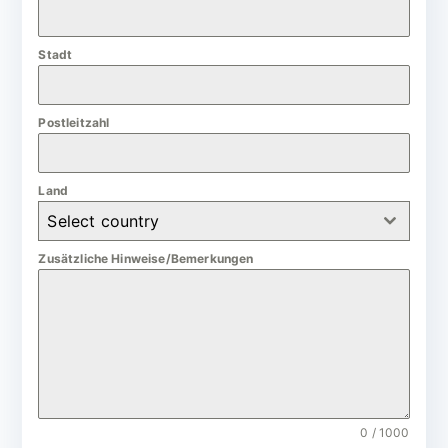
a
n
Stadt
y
+
4
Postleitzahl
9
Land
Select country
Zusätzliche Hinweise/Bemerkungen
0 / 1000