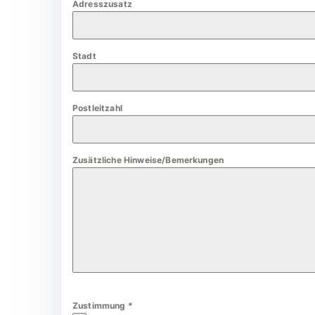
Adresszusatz
a
n
y
Stadt
+
4
9
Postleitzahl
Zusätzliche Hinweise/Bemerkungen
Zustimmung
*