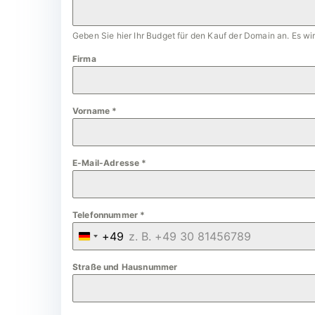
Geben Sie hier Ihr Budget für den Kauf der Domain an. Es w
Firma
Vorname
*
E-Mail-Adresse
*
Telefonnummer
*
+49
G
e
Straße und Hausnummer
r
m