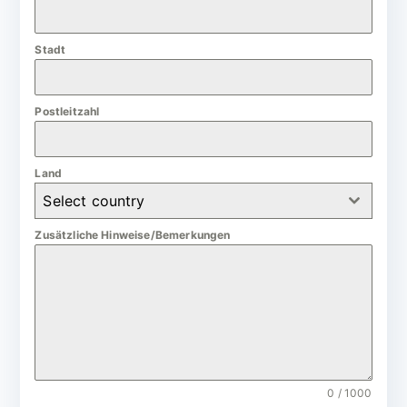
a
n
Stadt
y
+
4
Postleitzahl
9
Land
Select country
Zusätzliche Hinweise/Bemerkungen
0 / 1000