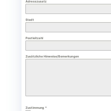
Adresszusatz
a
n
y
Stadt
+
4
9
Postleitzahl
Zusätzliche Hinweise/Bemerkungen
Zustimmung
*