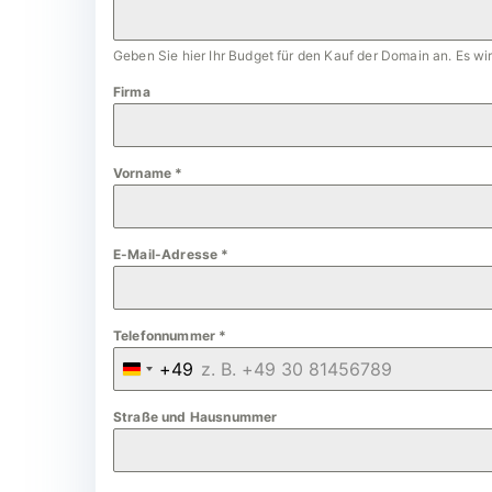
Geben Sie hier Ihr Budget für den Kauf der Domain an. Es w
Firma
Vorname
*
E-Mail-Adresse
*
Telefonnummer
*
+49
G
e
Straße und Hausnummer
r
m