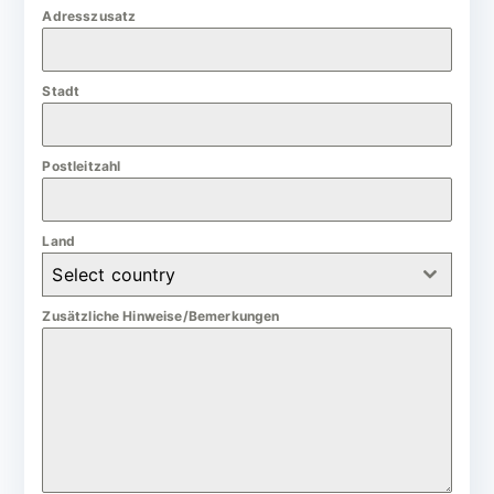
m
Adresszusatz
a
n
Stadt
y
+
4
Postleitzahl
9
Land
Select country
Zusätzliche Hinweise/Bemerkungen