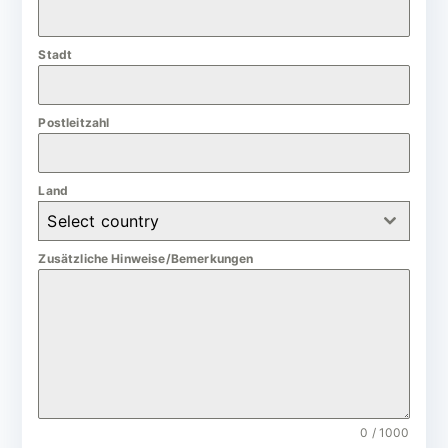
a
n
Stadt
y
+
4
Postleitzahl
9
Land
Select country
Zusätzliche Hinweise/Bemerkungen
0 / 1000