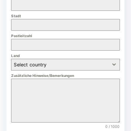
a
n
Stadt
y
+
4
Postleitzahl
9
Land
Select country
Zusätzliche Hinweise/Bemerkungen
0 / 1000