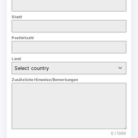
a
n
Stadt
y
+
4
Postleitzahl
9
Land
Select country
Zusätzliche Hinweise/Bemerkungen
0 / 1000