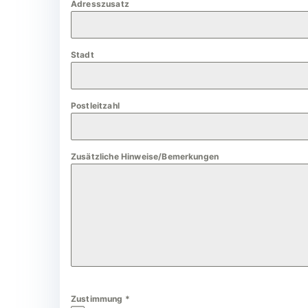
Adresszusatz
a
n
y
Stadt
+
4
9
Postleitzahl
Zusätzliche Hinweise/Bemerkungen
Zustimmung
*