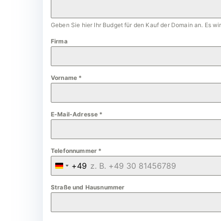
Geben Sie hier Ihr Budget für den Kauf der Domain an. Es w
Firma
Vorname
*
E-Mail-Adresse
*
Telefonnummer
*
+49
G
e
Straße und Hausnummer
r
m