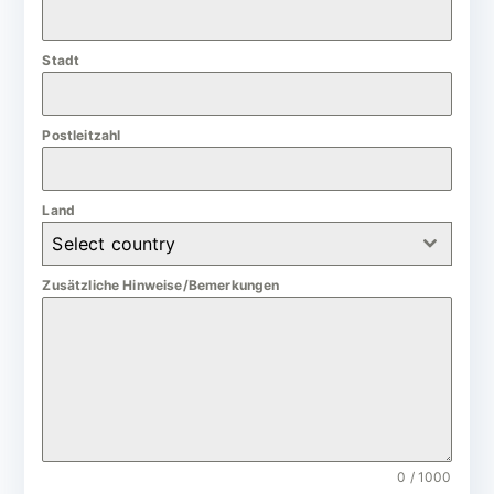
a
n
Stadt
y
+
4
Postleitzahl
9
Land
Select country
Zusätzliche Hinweise/Bemerkungen
0 / 1000