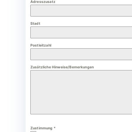
Adresszusatz
a
n
y
Stadt
+
4
9
Postleitzahl
Zusätzliche Hinweise/Bemerkungen
Zustimmung
*