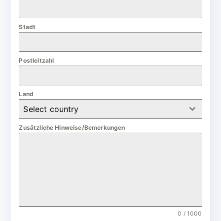
a
n
Stadt
y
+
4
Postleitzahl
9
Land
Select country
Zusätzliche Hinweise/Bemerkungen
0 / 1000