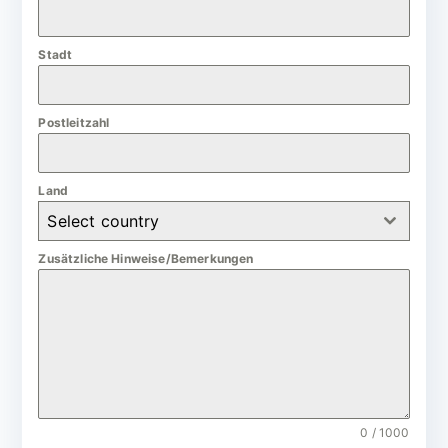
a
n
Stadt
y
+
4
Postleitzahl
9
Land
Select country
Zusätzliche Hinweise/Bemerkungen
0 / 1000