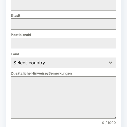
a
n
Stadt
y
+
4
Postleitzahl
9
Land
Select country
Zusätzliche Hinweise/Bemerkungen
0 / 1000